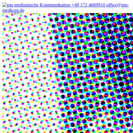
+49 172 4669910
office@piu-
medkom.de