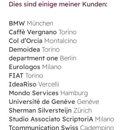
Dies sind einige meiner Kunden:
BMW
München
Caffè Vergnano
Torino
Col d’Orcia
Montalcino
Demoidea
Torino
department one
Berlin
Eurologos
Milano
FIAT
Torino
IdeaRiso
Vercelli
Mondo Services
Hamburg
Université de Genève
Genève
Sherman Silversteijn
Zürich
Studio Associato ScriptoriA
Milano
Tcommunication Swiss
Cadempino